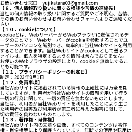
お問い合わせ窓口 yujikatana03@gmail.com
【８．個人情報取り扱いに関する相談や苦情の連絡先】
当社の個人情報の取り扱いに関するご質問やご不明点、苦情、
その他のお問い合わせはお問い合わせフォームよりご連絡くだ
さい。
【１０．cookieについて】
cookieとは、WebサーバーからWebブラウザに送信されるデ
ータのことです。Webサーバーがcookieを参照することでユ
ーザーのパソコンを識別でき、効率的に当社Webサイトを利用
することができます。当社Webサイトがcookieとして送るフ
ァイルは、個人を特定するような情報は含んでおりません。
お使いのWebブラウザの設定により、cookieを無効にするこ
とも可能です。
【１１．プライバシーポリシーの制定日】
制定：2023年8月1日
【１２．免責事項】
当社Webサイトに掲載されている情報の正確性には万全を期
していますが、利用者が当社Webサイトの情報を用いて行う
一切の行為に関して、一切の責任を負わないものとします。
当社は、利用者が当社Webサイトを利用したことにより生じ
た利用者の損害及び利用者が第三者に与えた損害に関して、一
切の責任を負わないものとします。
【１３．著作権・肖像権】
当社Webサイト内の文章や画像、すべてのコンテンツは著作
権・肖像権等により保護されています。無断での使用や転用は