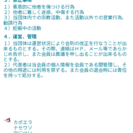
１）悪意的に他者を傷つける行為
２）他者に著しく迷惑、中傷する行為
３）当団体内での宗教活動、また活動以外での営業行為、
勧誘行為
４）妊娠中の活動
４．運営、管理
１）当団体は運営状況により会則の改正を行なうことが出
来るものとする。その際、連絡はＨＰ、メール等であらか
じめ告示し、また会員は異議を申し出ることが出来るもの
とする。
２）代表者は当会員の個人情報を会員である間管理し、そ
の他の用途には利用を禁ずる。また会員の退会時には責任
を持って処分する。
カポエラ
ナセウソ
ウについ